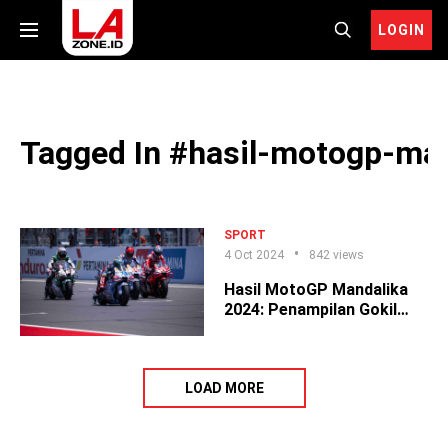
LOGIN
Tagged In #hasil-motogp-ma
SPORT
4 Oct 2024
842 views
Hasil MotoGP Mandalika
2024: Penampilan Gokil
Marc Marquez
LOAD MORE