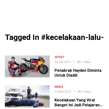
Tagged In #kecelakaan-lalu-l
SPORT
22 Dec 2017
8K+ views
Penabrak Hayden Diminta
Untuk Diadili
NEWS
13 Nov 2017
3K+ views
Kecelakaan Yang Viral
Banget Ini Jadi Pelajaran