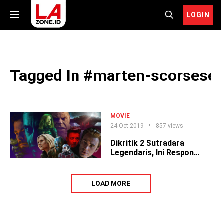
LOGIN
Tagged In #marten-scorsese
MOVIE
24 Oct 2019
857 views
Dikritik 2 Sutradara
Legendaris, Ini Respon
Superhero Marvel
LOAD MORE