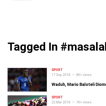
Tagged In #masala
SPORT
17 Sep 2018
8K+ views
Waduh, Mario Baloteli Diome
SPORT
22 Mar 2018
1K+ views