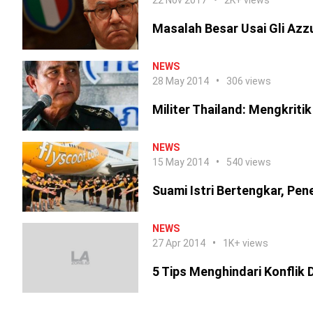
22 Nov 2017
2K+ views
Masalah Besar Usai Gli Azz
NEWS
28 May 2014
306 views
Militer Thailand: Mengkritik
NEWS
15 May 2014
540 views
Suami Istri Bertengkar, Pen
NEWS
27 Apr 2014
1K+ views
5 Tips Menghindari Konflik