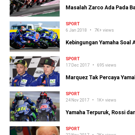
Masalah Zarco Ada Pada B
SPORT
6 Jan 2018
7K+ views
Kebingungan Yamaha Soal A
SPORT
17 Dec 2017
695 views
Marquez Tak Percaya Yama
SPORT
24 Nov 2017
1K+ views
Yamaha Terpuruk, Rossi dan
SPORT