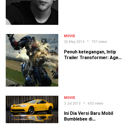
TRANSFORMERS : AOE
MOVIE
26 May 2014
757 views
Penuh ketegangan, Intip
Trailer Transformer: Age
Of Extinction
MOVIE
3 Jul 2013
603 views
Ini Dia Versi Baru Mobil
Bumblebee di
'Transformers 4' Bro!