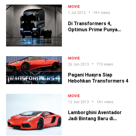
MOVIE
1 Jul 2013
1K+ views
Di Transformers 4,
Optimus Prime Punya
Saingan!
MOVIE
26 Jun 2013
773 views
Pagani Huayra Siap
Hebohkan Transformers 4
MOVIE
12 Jun 2013
1K+ views
Lamborghini Aventador
Jadi Bintang Baru di
Transformer 4!