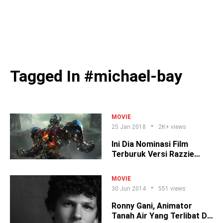
Tagged In #michael-bay
MOVIE
25 Jan 2018
2K+ views
Ini Dia Nominasi Film
Terburuk Versi Razzie
Awards
MOVIE
30 Jun 2014
551 views
Ronny Gani, Animator
Tanah Air Yang Terlibat Di