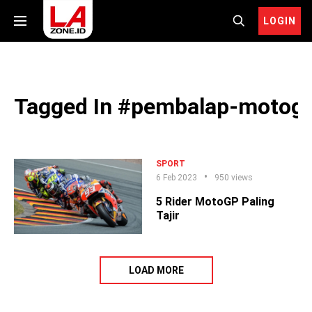
LOGIN
Tagged In #pembalap-motogp
SPORT
6 Feb 2023
950 views
5 Rider MotoGP Paling
Tajir
LOAD MORE