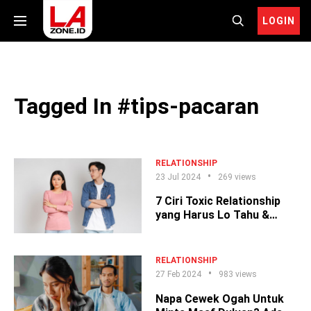
LOGIN
Tagged In #tips-pacaran
RELATIONSHIP
23 Jul 2024
269 views
7 Ciri Toxic Relationship
yang Harus Lo Tahu &
Ngatasinnya
RELATIONSHIP
27 Feb 2024
983 views
Napa Cewek Ogah Untuk