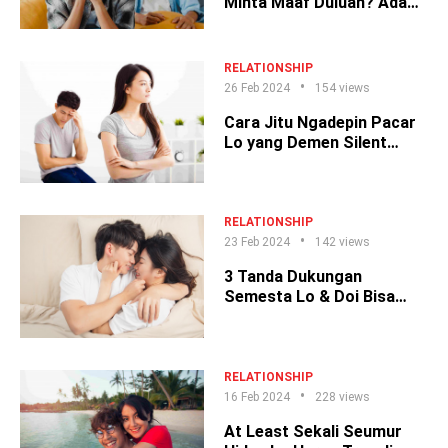
Minta Maaf Duluan? Ada
Penjelasannya!
RELATIONSHIP
26 Feb 2024
154 views
Cara Jitu Ngadepin Pacar
Lo yang Demen Silent
Treatment
RELATIONSHIP
23 Feb 2024
142 views
3 Tanda Dukungan
Semesta Lo & Doi Bisa
Sleepover Date Bareng
RELATIONSHIP
16 Feb 2024
228 views
At Least Sekali Seumur