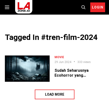
LOGIN
Tagged In #tren-film-2024
MOVIE
29 Jun 2024
333 views
Sudah Seharusnya
Ecohorror yang
Mendominasi Tren Film
2024
LOAD MORE