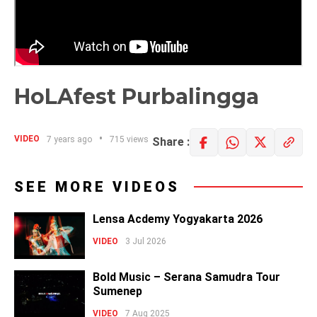
HoLAfest Purbalingga
VIDEO
7 years ago
715 views
Share :
SEE MORE VIDEOS
Lensa Acdemy Yogyakarta 2026
VIDEO
3 Jul 2026
Bold Music – Serana Samudra Tour
Sumenep
VIDEO
7 Aug 2025