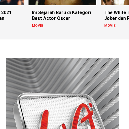
 2021
Ini Sejarah Baru di Kategori
The White T
an
Best Actor Oscar
Joker dan P
India
MOVIE
MOVIE