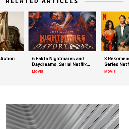
RELATED ARTICLES
 Action
6 Fakta Nightmares and
8 Rekomend
Daydreams: Serial Netflix
Series Netf
Joko Anwar
2024
MOVIE
MOVIE