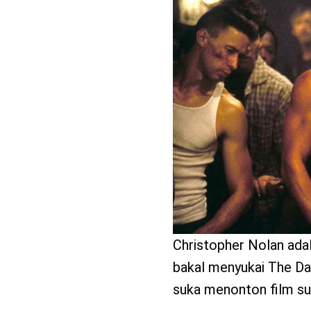
benefit
menarik
Christopher Nolan adal
bakal menyukai The Dark
suka menonton film su