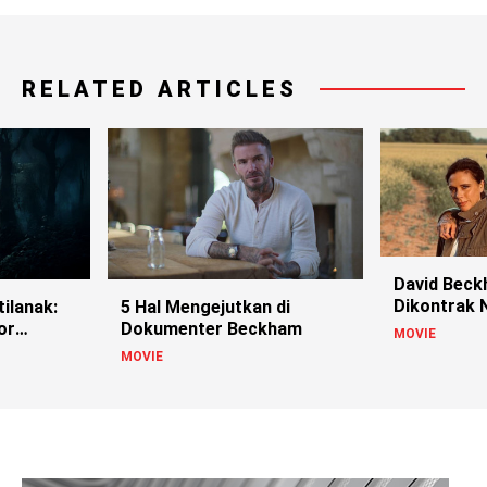
RELATED ARTICLES
David Bec
Dikontrak N
ilanak:
5 Hal Mengejutkan di
or
Dokumenter Beckham
MOVIE
MOVIE