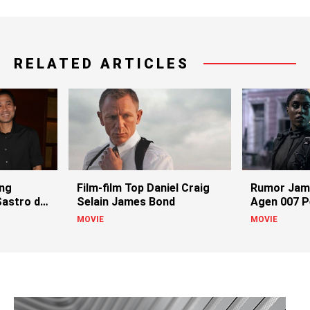
RELATED ARTICLES
ing
Film-film Top Daniel Craig
Rumor Jame
astro di
Selain James Bond
Agen 007 
MOVIE
MOVIE