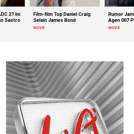
DC 2? Ini
Film-film Top Daniel Craig
Rumor Jame
an Sastro
Selain James Bond
Agen 007 
MOVIE
MOVIE