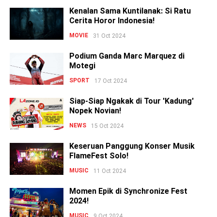
Kenalan Sama Kuntilanak: Si Ratu
Cerita Horor Indonesia!
MOVIE
31 Oct 2024
Podium Ganda Marc Marquez di
Motegi
SPORT
17 Oct 2024
Siap-Siap Ngakak di Tour 'Kadung'
Nopek Novian!
NEWS
15 Oct 2024
Keseruan Panggung Konser Musik
FlameFest Solo!
MUSIC
11 Oct 2024
Momen Epik di Synchronize Fest
2024!
MUSIC
9 Oct 2024