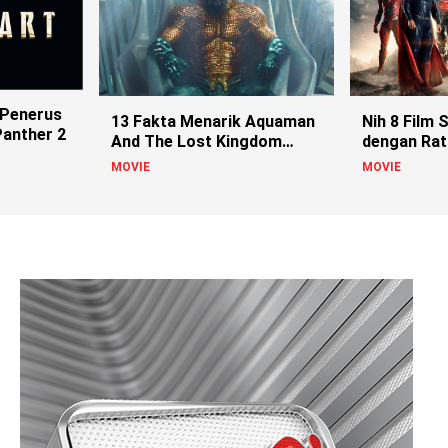
 Penerus
13 Fakta Menarik Aquaman
Nih 8 Film
Panther 2
And The Lost Kingdom
dengan Rat
Terbaru
MOVIE
MOVIE