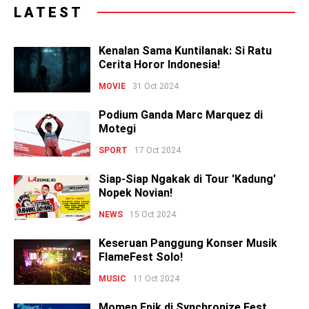
LATEST
Kenalan Sama Kuntilanak: Si Ratu
Cerita Horor Indonesia!
MOVIE
31 Oct 2024
Podium Ganda Marc Marquez di
Motegi
SPORT
17 Oct 2024
Siap-Siap Ngakak di Tour 'Kadung'
Nopek Novian!
NEWS
15 Oct 2024
Keseruan Panggung Konser Musik
FlameFest Solo!
MUSIC
11 Oct 2024
Momen Epik di Synchronize Fest