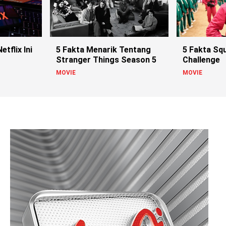
tflix Ini
5 Fakta Menarik Tentang
5 Fakta Sq
Stranger Things Season 5
Challenge
MOVIE
MOVIE