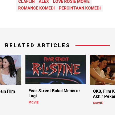
CLAFLIN
ALEX
LOVE ROSIE MOVIE
ROMANCE KOMEDI
PERCINTAAN KOMEDI
RELATED ARTICLES
Fear Street Bakal Meneror
Main Film
OKB, Film 
Lagi
Akhir Peka
MOVIE
MOVIE