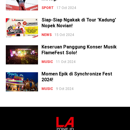
SPORT
17 Oct 2024
Siap-Siap Ngakak di Tour 'Kadung'
Nopek Novian!
NEWS
15 Oct 2024
Keseruan Panggung Konser Musik
FlameFest Solo!
MUSIC
11 Oct 2024
Momen Epik di Synchronize Fest
2024!
MUSIC
9 Oct 2024