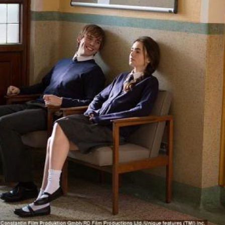
LOGIN
benefit
menarik