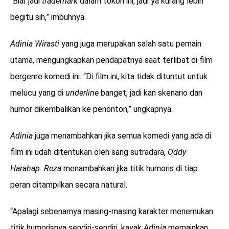
“Biar jadi
trademark
dalam tokoh ini, jadi ya kurang lebih
begitu sih,” imbuhnya.
Adinia Wirasti
yang juga merupakan salah satu pemain
utama, mengungkapkan pendapatnya saat terlibat di film
bergenre komedi ini. “Di film ini, kita tidak dituntut untuk
melucu yang di
underline
banget, jadi kan skenario dan
humor dikembalikan ke penonton,” ungkapnya.
Adinia
juga menambahkan jika semua komedi yang ada di
film ini udah ditentukan oleh sang sutradara,
Oddy
Harahap.
Reza
menambahkan jika titik humoris di tiap
peran ditampilkan secara natural.
“Apalagi sebenarnya masing-masing karakter menemukan
titik humorisnya sendiri-sendiri, kayak
Adinia
memainkan