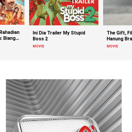
 Rahadian
Ini Dia Trailer My Stupid
The Gift, F
n: Biang
Boss 2
Hanung Br
Paling Bed
MOVIE
MOVIE