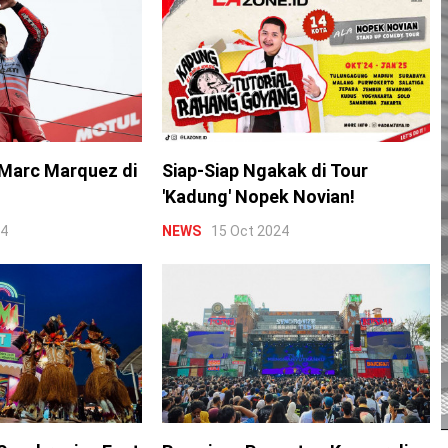
Marc Marquez di
Siap-Siap Ngakak di Tour
'Kadung' Nopek Novian!
24
NEWS
15 Oct 2024