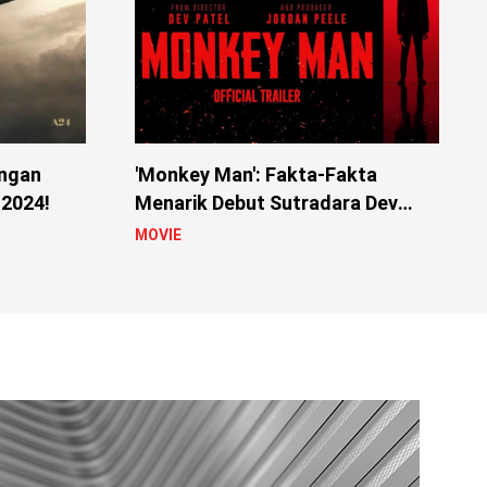
engan
'Monkey Man': Fakta-Fakta
 2024!
Menarik Debut Sutradara Dev
Patel
MOVIE