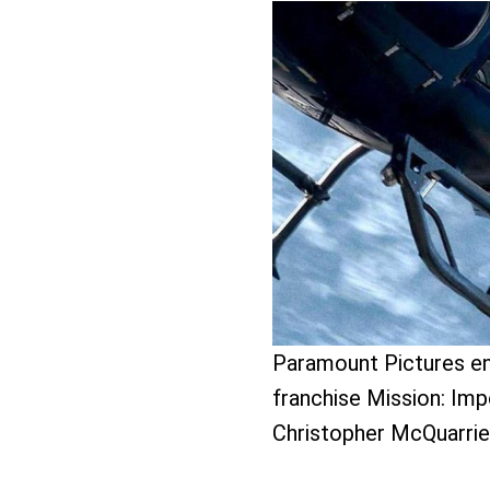
benefit
menarik
Paramount Pictures e
franchise Mission: Im
Christopher McQuarrie 