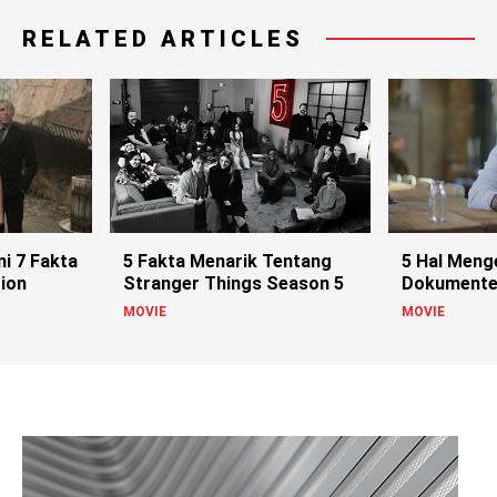
RELATED ARTICLES
ni 7 Fakta
5 Fakta Menarik Tentang
5 Hal Menge
tion
Stranger Things Season 5
Dokumente
MOVIE
MOVIE