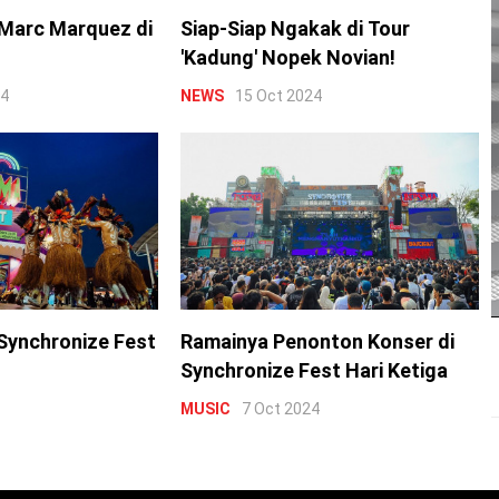
Marc Marquez di
Siap-Siap Ngakak di Tour
'Kadung' Nopek Novian!
24
NEWS
15 Oct 2024
Synchronize Fest
Ramainya Penonton Konser di
Synchronize Fest Hari Ketiga
MUSIC
7 Oct 2024