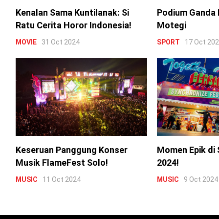
Kenalan Sama Kuntilanak: Si
Podium Ganda 
Ratu Cerita Horor Indonesia!
Motegi
MOVIE
31 Oct 2024
SPORT
17 Oct 20
Keseruan Panggung Konser
Momen Epik di 
Musik FlameFest Solo!
2024!
MUSIC
11 Oct 2024
MUSIC
9 Oct 2024