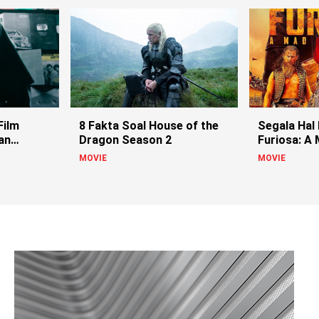
Film
8 Fakta Soal House of the
Segala Hal
an
Dragon Season 2
Furiosa: A
MOVIE
MOVIE