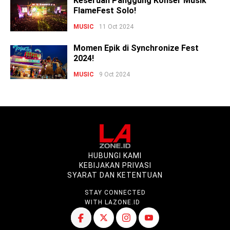
Keseruan Panggung Konser Musik
FlameFest Solo!
MUSIC
11 Oct 2024
Momen Epik di Synchronize Fest
2024!
MUSIC
9 Oct 2024
HUBUNGI KAMI
KEBIJAKAN PRIVASI
SYARAT DAN KETENTUAN
STAY CONNECTED
WITH LAZONE.ID