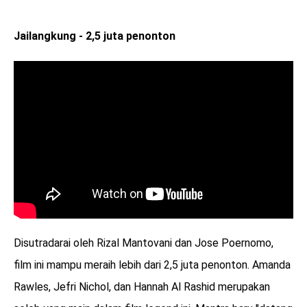
Jailangkung - 2,5 juta penonton
Disutradarai oleh Rizal Mantovani dan Jose Poernomo,
film ini mampu meraih lebih dari 2,5 juta penonton. Amanda
Rawles, Jefri Nichol, dan Hannah Al Rashid merupakan