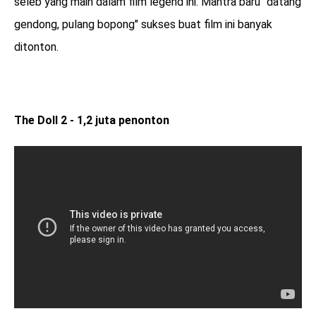
seleb yang main dalam film legend ini. Mantra baru "datang
gendong, pulang bopong" sukses buat film ini banyak
ditonton.
The Doll 2 - 1,2 juta penonton