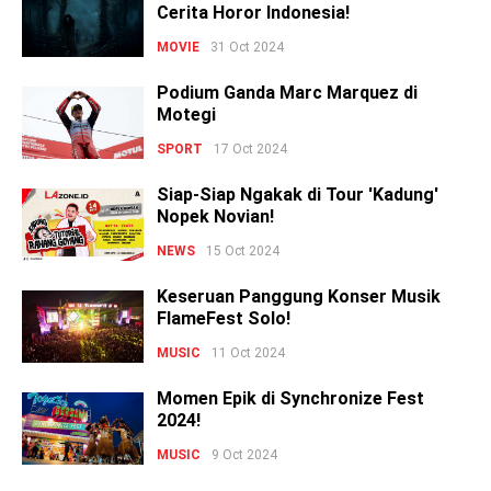
Cerita Horor Indonesia!
MOVIE
31 Oct 2024
Podium Ganda Marc Marquez di
Motegi
SPORT
17 Oct 2024
Siap-Siap Ngakak di Tour 'Kadung'
Nopek Novian!
NEWS
15 Oct 2024
Keseruan Panggung Konser Musik
FlameFest Solo!
MUSIC
11 Oct 2024
Momen Epik di Synchronize Fest
2024!
MUSIC
9 Oct 2024