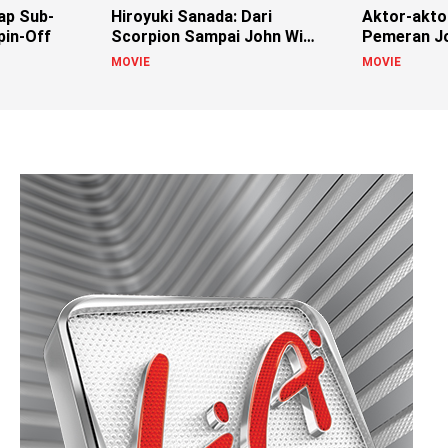
ap Sub-
Hiroyuki Sanada: Dari
Aktor-akto
pin-Off
Scorpion Sampai John Wick
Pemeran J
4
MOVIE
MOVIE