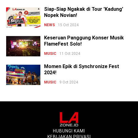
Siap-Siap Ngakak di Tour 'Kadung'
Nopek Novian!
NEWS
15 Oct 2024
Keseruan Panggung Konser Musik
FlameFest Solo!
MUSIC
11 Oct 2024
Momen Epik di Synchronize Fest
2024!
MUSIC
9 Oct 2024
HUBUNGI KAMI
KEBIJAKAN PRIVASI