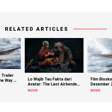
RELATED ARTICLES
 Trailer
Lo Wajib Tau Fakta dari
Film Biosk
he Way of
Avatar: The Last Airbender
Desember 
(2024)
MOVIE
MOVIE