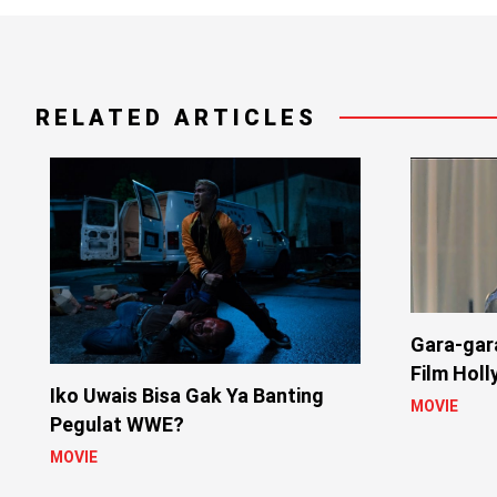
RELATED ARTICLES
Gara-gar
Film Hol
Iko Uwais Bisa Gak Ya Banting
Rumah Sa
MOVIE
Pegulat WWE?
MOVIE