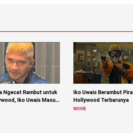
a Ngecat Rambut untuk
Iko Uwais Berambut Pira
lywood, Iko Uwais Masuk
Hollywood Terbarunya
kit
MOVIE