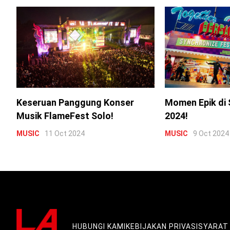
Keseruan Panggung Konser
Momen Epik di 
Musik FlameFest Solo!
2024!
MUSIC
11 Oct 2024
MUSIC
9 Oct 2024
HUBUNGI KAMI
KEBIJAKAN PRIVASI
SYARAT