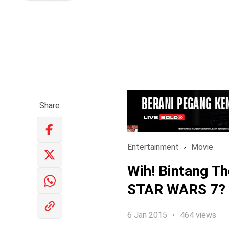
Share
Entertainment
Movie
Wih! Bintang T
STAR WARS 7?
6 Jan 2015
464 views