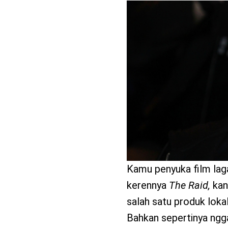
benefit
menarik
Kamu penyuka film laga
kerennya
The Raid,
kan?
salah satu produk lok
Bahkan sepertinya ngga