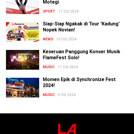
Motegi
SPORT
17 Oct 2024
Siap-Siap Ngakak di Tour 'Kadung'
Nopek Novian!
NEWS
15 Oct 2024
Keseruan Panggung Konser Musik
FlameFest Solo!
MUSIC
11 Oct 2024
Momen Epik di Synchronize Fest
2024!
MUSIC
9 Oct 2024