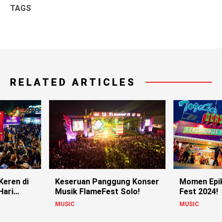
TAGS
RELATED ARTICLES
Keren di
Keseruan Panggung Konser
Momen Epik
Hari
Musik FlameFest Solo!
Fest 2024!
MUSIC
MUSIC