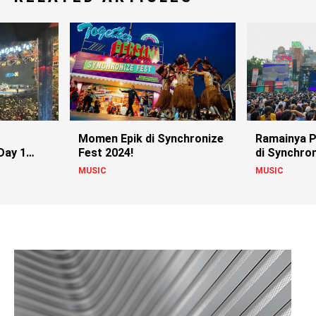
Momen Epik di Synchronize
Ramainya 
Day 1
Fest 2024!
di Synchron
Ketiga
MUSIC
MUSIC