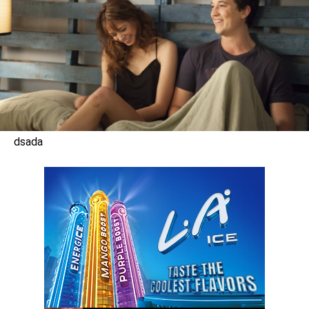
dsada
benefit
menarik