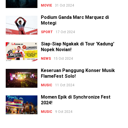
MOVIE
31 Oct 2024
Podium Ganda Marc Marquez di
Motegi
SPORT
17 Oct 2024
Siap-Siap Ngakak di Tour 'Kadung'
Nopek Novian!
NEWS
15 Oct 2024
Keseruan Panggung Konser Musik
FlameFest Solo!
MUSIC
11 Oct 2024
Momen Epik di Synchronize Fest
2024!
MUSIC
9 Oct 2024