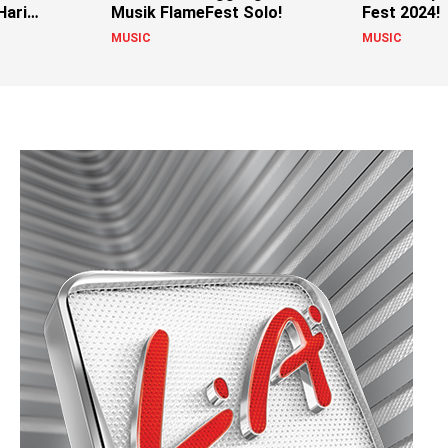
Hari
Musik FlameFest Solo!
Fest 2024!
MUSIC
MUSIC