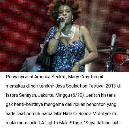
LOGIN
Penyanyi asal Amerika Serikat, Macy Gray tampil
memukau di hari terakhir Java Soulnation Festival 2013 di
Istora Senayan, Jakarta, Minggu (6/10). Jeritan histeris
gak henti-hentinya mengema dari ribuan penonton yang
benefit
hadir saat pemilik nama lahir Natalie Renee McIntyre itu
menarik
mulai memasuki LA Lights Main Stage. "Saya datang jauh-