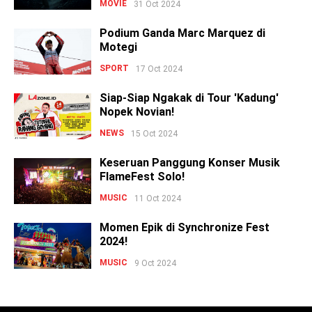
MOVIE
31 Oct 2024
Podium Ganda Marc Marquez di
Motegi
SPORT
17 Oct 2024
Siap-Siap Ngakak di Tour 'Kadung'
Nopek Novian!
NEWS
15 Oct 2024
Keseruan Panggung Konser Musik
FlameFest Solo!
MUSIC
11 Oct 2024
Momen Epik di Synchronize Fest
2024!
MUSIC
9 Oct 2024