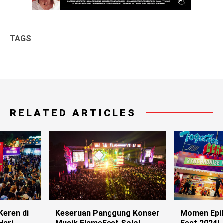
TAGS
RELATED ARTICLES
Keren di
Keseruan Panggung Konser
Momen Epik
Hari
Musik FlameFest Solo!
Fest 2024!