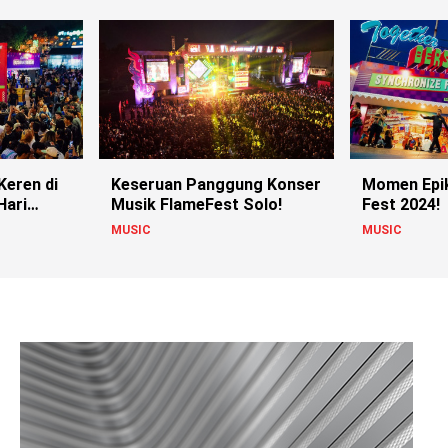
Keren di
Keseruan Panggung Konser
Momen Epik
Hari
Musik FlameFest Solo!
Fest 2024!
MUSIC
MUSIC