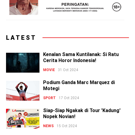
LATEST
Kenalan Sama Kuntilanak: Si Ratu
Cerita Horor Indonesia!
MOVIE
31 Oct 2024
Podium Ganda Marc Marquez di
Motegi
SPORT
17 Oct 2024
Siap-Siap Ngakak di Tour 'Kadung'
Nopek Novian!
NEWS
15 Oct 2024