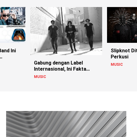
Band Ini
Slipknot Di
Perkusi
Gabung dengan Label
 Mars
MUSIC
Internasional, Ini Fakta
Menarik Band ‘Speaker
MUSIC
First’