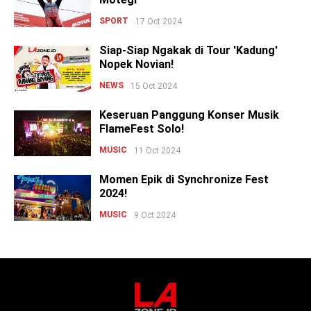
SPORT
17 Oct 2024
Siap-Siap Ngakak di Tour 'Kadung'
Nopek Novian!
NEWS
15 Oct 2024
Keseruan Panggung Konser Musik
FlameFest Solo!
MUSIC
11 Oct 2024
Momen Epik di Synchronize Fest
2024!
MUSIC
9 Oct 2024