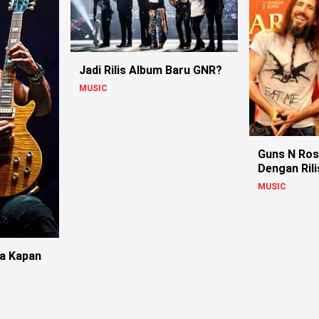
Jadi Rilis Album Baru GNR?
MUSIC
Guns N Ros
Dengan Ril
MUSIC
ya Kapan