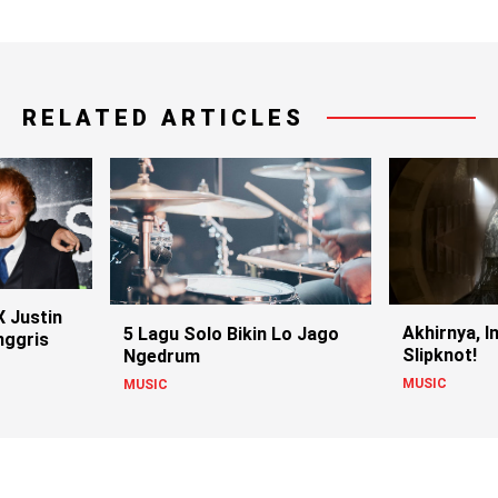
RELATED ARTICLES
X Justin
Akhirnya, I
5 Lagu Solo Bikin Lo Jago
Inggris
Slipknot!
Ngedrum
MUSIC
MUSIC