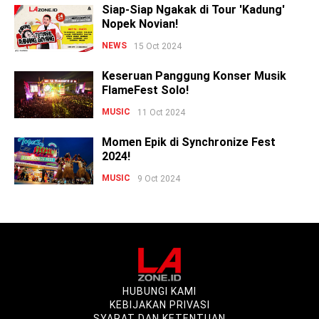
Siap-Siap Ngakak di Tour 'Kadung'
Nopek Novian!
NEWS
15 Oct 2024
Keseruan Panggung Konser Musik
FlameFest Solo!
MUSIC
11 Oct 2024
Momen Epik di Synchronize Fest
2024!
MUSIC
9 Oct 2024
HUBUNGI KAMI
KEBIJAKAN PRIVASI
SYARAT DAN KETENTUAN