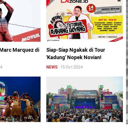
Marc Marquez di
Siap-Siap Ngakak di Tour
'Kadung' Nopek Novian!
24
NEWS
15 Oct 2024