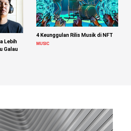
4 Keunggulan Rilis Musik di NFT
a Lebih
MUSIC
u Galau