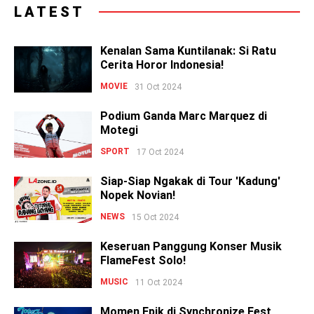
LATEST
Kenalan Sama Kuntilanak: Si Ratu
Cerita Horor Indonesia!
MOVIE
31 Oct 2024
Podium Ganda Marc Marquez di
Motegi
SPORT
17 Oct 2024
Siap-Siap Ngakak di Tour 'Kadung'
Nopek Novian!
NEWS
15 Oct 2024
Keseruan Panggung Konser Musik
FlameFest Solo!
MUSIC
11 Oct 2024
Momen Epik di Synchronize Fest