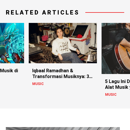
RELATED ARTICLES
 Musik di
Iqbaal Ramadhan &
Transformasi Musiknya: 3
5 Lagu Ini 
Single Terbaru
MUSIC
Alat Musik
Biasa
MUSIC