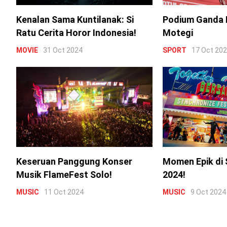
Kenalan Sama Kuntilanak: Si
Podium Ganda 
Ratu Cerita Horor Indonesia!
Motegi
MOVIE
31 Oct 2024
SPORT
17 Oct 20
Keseruan Panggung Konser
Momen Epik di 
Musik FlameFest Solo!
2024!
MUSIC
11 Oct 2024
MUSIC
9 Oct 2024