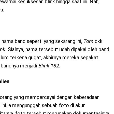
warnai kesuksesan blink hingga saat ini. Nah,
a.
ama band seperti yang sekarang ini,
Tom
dkk
ink.
Sialnya, nama tersebut udah dipakai oleh band
ebelum terkena gugat, akhirnya mereka sepakat
 bandnya menjadi
Blink 182.
lien
u orang yang mempercayai dengan keberadaan
u ini ia mengunggah sebuah foto di akun
ditanya, foto tersebut merupakan dokumentasinya