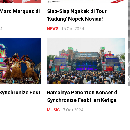
Marc Marquez di
Siap-Siap Ngakak di Tour
'Kadung' Nopek Novian!
24
NEWS
15 Oct 2024
Synchronize Fest
Ramainya Penonton Konser di
Synchronize Fest Hari Ketiga
MUSIC
7 Oct 2024