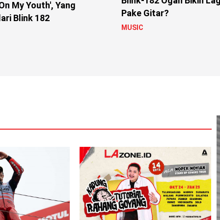
Blink-182 Ogah Bikin La
 On My Youth', Yang
Pake Gitar?
ari Blink 182
MUSIC