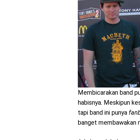
benefit
menarik
Membicarakan band pun
habisnya. Meskipun kes
tapi band ini punya
fan
banget membawakan mu