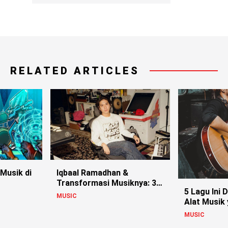
RELATED ARTICLES
 Musik di
Iqbaal Ramadhan &
Transformasi Musiknya: 3
5 Lagu Ini 
Single Terbaru
MUSIC
Alat Musik
Biasa
MUSIC