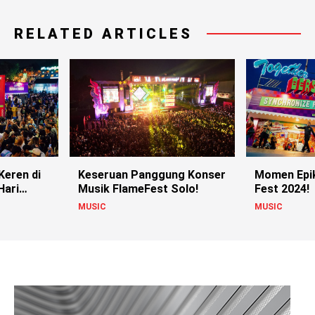
RELATED ARTICLES
Keren di
Keseruan Panggung Konser
Momen Epik
Hari
Musik FlameFest Solo!
Fest 2024!
MUSIC
MUSIC