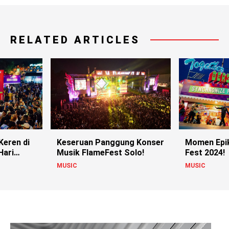
RELATED ARTICLES
Keren di
Keseruan Panggung Konser
Momen Epik
Hari
Musik FlameFest Solo!
Fest 2024!
MUSIC
MUSIC