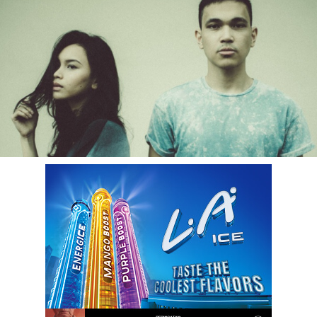
LOGIN
benefit
menarik