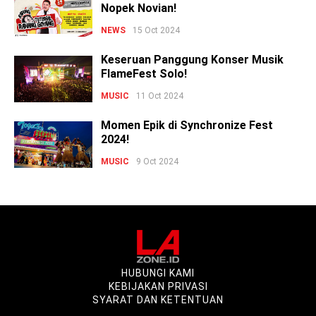
Nopek Novian!
NEWS
15 Oct 2024
Keseruan Panggung Konser Musik
FlameFest Solo!
MUSIC
11 Oct 2024
Momen Epik di Synchronize Fest
2024!
MUSIC
9 Oct 2024
HUBUNGI KAMI
KEBIJAKAN PRIVASI
SYARAT DAN KETENTUAN