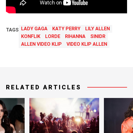
LADY GAGA
KATY PERRY
LILY ALLEN
TAGS
KONFLIK
LORDE
RIHANNA
SINIDR
ALLEN VIDEO KLIP
VIDEO KLIP ALLEN
RELATED ARTICLES