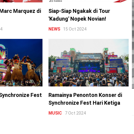
Marc Marquez di
Siap-Siap Ngakak di Tour
'Kadung' Nopek Novian!
24
NEWS
15 Oct 2024
Synchronize Fest
Ramainya Penonton Konser di
Synchronize Fest Hari Ketiga
MUSIC
7 Oct 2024