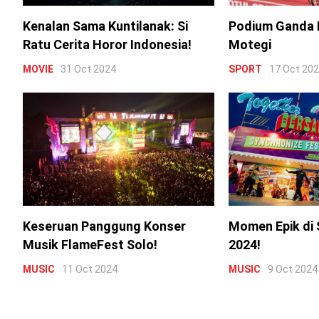
Kenalan Sama Kuntilanak: Si
Podium Ganda 
Ratu Cerita Horor Indonesia!
Motegi
MOVIE
31 Oct 2024
SPORT
17 Oct 20
Keseruan Panggung Konser
Momen Epik di 
Musik FlameFest Solo!
2024!
MUSIC
11 Oct 2024
MUSIC
9 Oct 2024