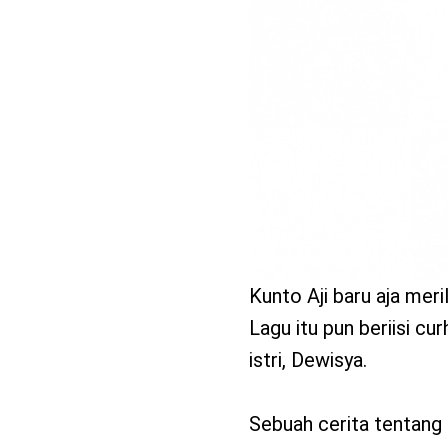
benefit
menarik
Kunto Aji baru aja meri
Lagu itu pun beriisi cu
istri, Dewisya.
Sebuah cerita tentang 