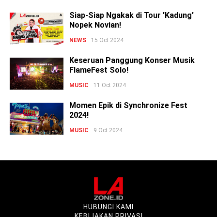
Siap-Siap Ngakak di Tour 'Kadung'
Nopek Novian!
NEWS
15 Oct 2024
Keseruan Panggung Konser Musik
FlameFest Solo!
MUSIC
11 Oct 2024
Momen Epik di Synchronize Fest
2024!
MUSIC
9 Oct 2024
HUBUNGI KAMI
KEBIJAKAN PRIVASI