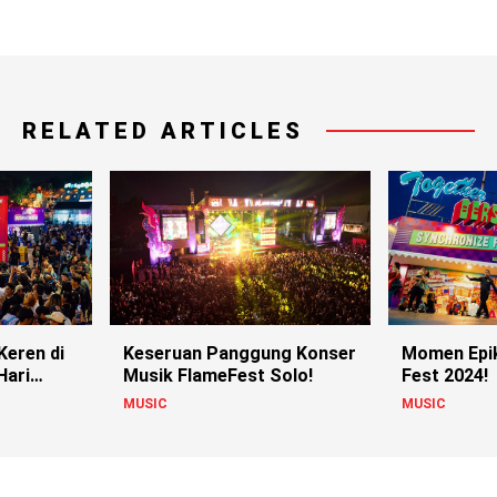
RELATED ARTICLES
Keren di
Keseruan Panggung Konser
Momen Epik
Hari
Musik FlameFest Solo!
Fest 2024!
MUSIC
MUSIC