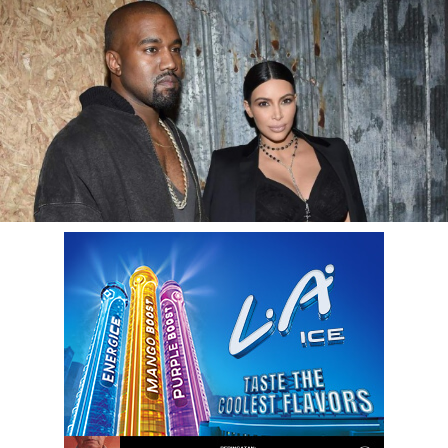
LOGIN
benefit
menarik