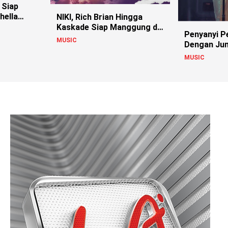
 Siap
hella
NIKI, Rich Brian Hingga
Kaskade Siap Manggung di
Penyanyi 
HITC 2022
MUSIC
Dengan Ju
Tertinggi
MUSIC