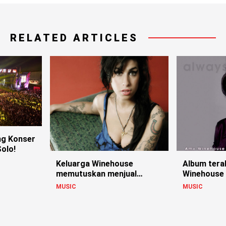
RELATED ARTICLES
g Konser
olo!
Keluarga Winehouse
Album tera
memutuskan menjual
Winehouse s
rumah Amy.
publik
MUSIC
MUSIC