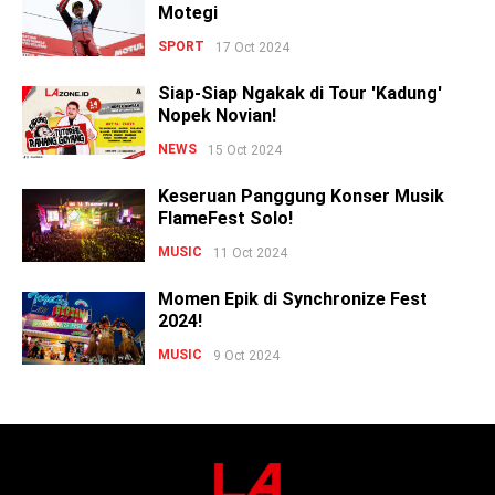
Motegi
SPORT
17 Oct 2024
Siap-Siap Ngakak di Tour 'Kadung'
Nopek Novian!
NEWS
15 Oct 2024
Keseruan Panggung Konser Musik
FlameFest Solo!
MUSIC
11 Oct 2024
Momen Epik di Synchronize Fest
2024!
MUSIC
9 Oct 2024