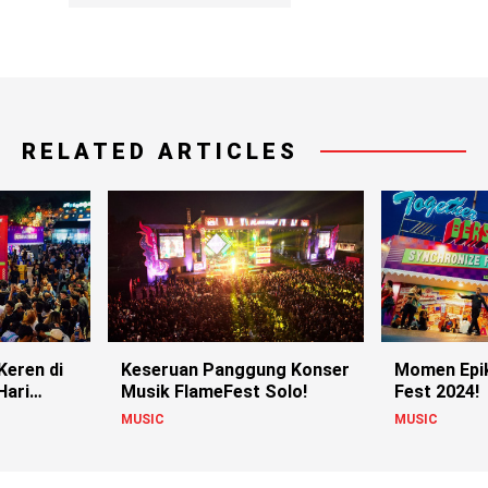
RELATED ARTICLES
Keren di
Keseruan Panggung Konser
Momen Epik
Hari
Musik FlameFest Solo!
Fest 2024!
MUSIC
MUSIC