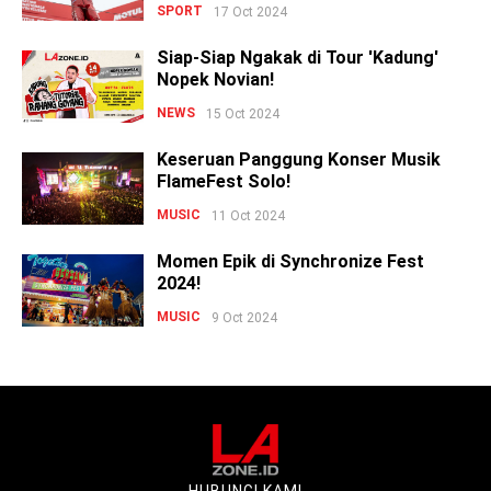
SPORT
17 Oct 2024
Siap-Siap Ngakak di Tour 'Kadung'
Nopek Novian!
NEWS
15 Oct 2024
Keseruan Panggung Konser Musik
FlameFest Solo!
MUSIC
11 Oct 2024
Momen Epik di Synchronize Fest
2024!
MUSIC
9 Oct 2024