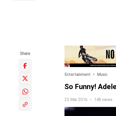
Share
Entertainment
Music
So Funny! Adel
25 Mar 2016
148 views