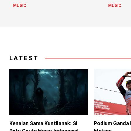
MUSIC
MUSIC
LATEST
Kenalan Sama Kuntilanak: Si
Podium Ganda 
Ratu Cerita Horor Indonesia!
Motegi