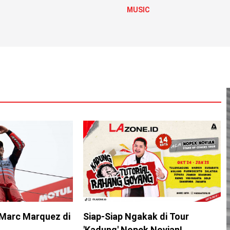
MUSIC
Marc Marquez di
Siap-Siap Ngakak di Tour
'Kadung' Nopek Novian!