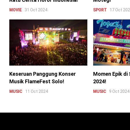
MOVIE
31 Oct 2024
SPORT
17 Oct 20
Keseruan Panggung Konser
Momen Epik di 
Musik FlameFest Solo!
2024!
MUSIC
11 Oct 2024
MUSIC
9 Oct 2024