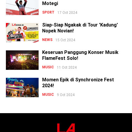
Motegi
SPORT
17 Oct 2024
Siap-Siap Ngakak di Tour 'Kadung'
Nopek Novian!
NEWS
15 Oct 2024
Keseruan Panggung Konser Musik
FlameFest Solo!
MUSIC
11 Oct 2024
Momen Epik di Synchronize Fest
2024!
MUSIC
9 Oct 2024