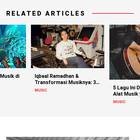
RELATED ARTICLES
 Musik di
Iqbaal Ramadhan &
Transformasi Musiknya: 3
5 Lagu Ini 
Single Terbaru
MUSIC
Alat Musik
Biasa
MUSIC